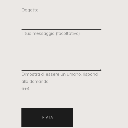
Oggetto
Il tuo messaggio (facoltativo)
Dimostra di essere un umano, rispondi
alla domanda
6+4