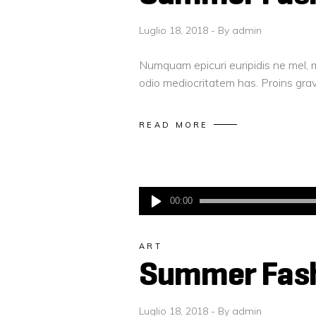
Luglio 18, 2018
By
admin
Numquam epicuri euripidis ne mel, m
odio mediocritatem has. Proins gravi
READ MORE
Audio
00:00
Player
ART
Summer Fashi
Luglio 18, 2018
By
admin