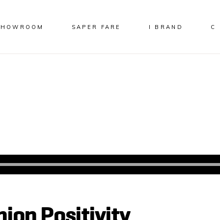
 SHOWROOM
SAPER FARE
I BRAND
C
on Positivity