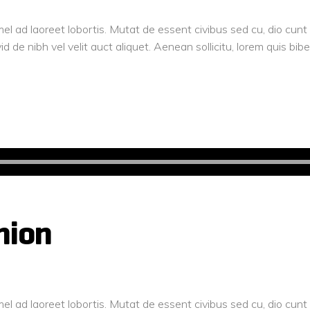
el ad laoreet lobortis. Mutat de essent civibus sed cu, dio cun
d de nibh vel velit auct aliquet. Aenean sollicitu, lorem quis b
hion
el ad laoreet lobortis. Mutat de essent civibus sed cu, dio cun