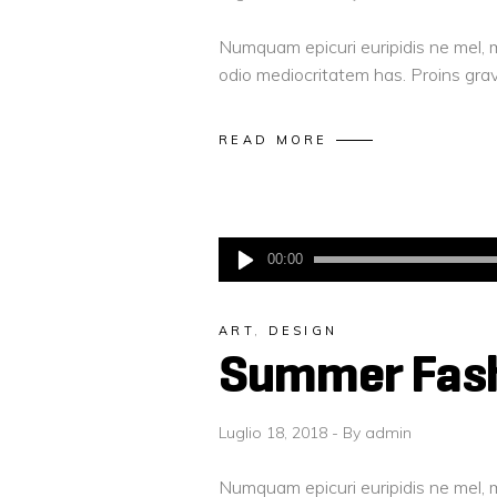
Numquam epicuri euripidis ne mel, m
odio mediocritatem has. Proins gravi
READ MORE
Audio
00:00
Player
ART
,
DESIGN
Summer Fas
Luglio 18, 2018
By
admin
Numquam epicuri euripidis ne mel, m