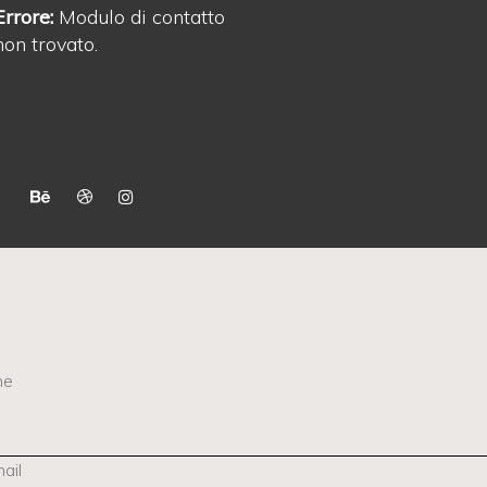
Errore:
Modulo di contatto
non trovato.
me
ail