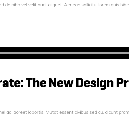
d de nibh vel velit auct aliquet. Aenean sollicitu, lorem quis b
ate: The New Design Pr
el ad laoreet lobortis. Mutat essent civibus sed cu, dicunt pro