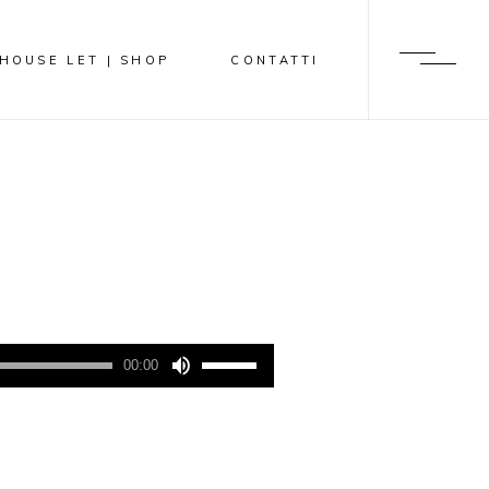
 HOUSE LET | SHOP
CONTATTI
Usa
00:00
i
tasti
freccia
su/giù