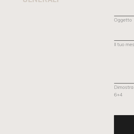
Oggetto
Il tuo me
Dimostra 
6+4