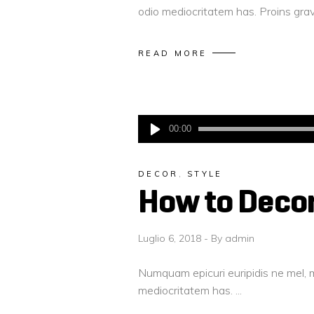
odio mediocritatem has. Proins gravi
READ MORE
Audio
00:00
Player
DECOR
,
STYLE
How to Decor
Luglio 6, 2018
By
admin
Numquam epicuri euripidis ne mel, m
mediocritatem has.