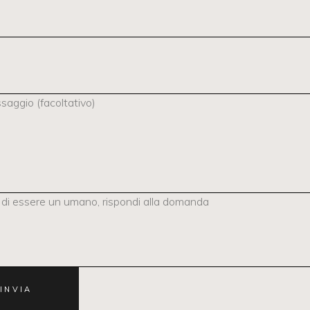
ssaggio (facoltativo)
di essere un umano, rispondi alla domanda